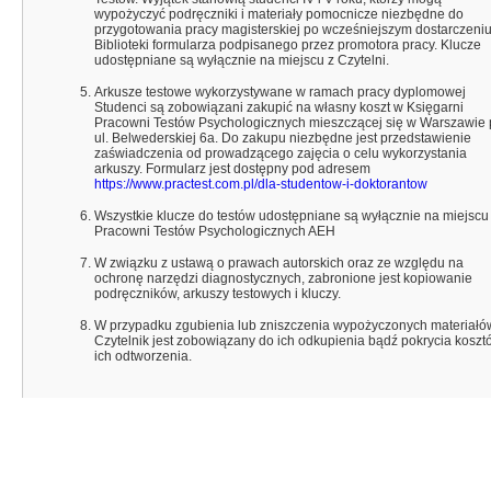
wypożyczyć podręczniki i materiały pomocnicze niezbędne do
przygotowania pracy magisterskiej po wcześniejszym dostarczeni
Biblioteki formularza podpisanego przez promotora pracy. Klucze
udostępniane są wyłącznie na miejscu z Czytelni.
Arkusze testowe wykorzystywane w ramach pracy dyplomowej
Studenci są zobowiązani zakupić na własny koszt w Księgarni
Pracowni Testów Psychologicznych mieszczącej się w Warszawie 
ul. Belwederskiej 6a. Do zakupu niezbędne jest przedstawienie
zaświadczenia od prowadzącego zajęcia o celu wykorzystania
arkuszy. Formularz jest dostępny pod adresem
https://www.practest.com.pl/dla-studentow-i-doktorantow
Wszystkie klucze do testów udostępniane są wyłącznie na miejscu
Pracowni Testów Psychologicznych AEH
W związku z ustawą o prawach autorskich oraz ze względu na
ochronę narzędzi diagnostycznych, zabronione jest kopiowanie
podręczników, arkuszy testowych i kluczy.
W przypadku zgubienia lub zniszczenia wypożyczonych materiałó
Czytelnik jest zobowiązany do ich odkupienia bądź pokrycia koszt
ich odtworzenia.